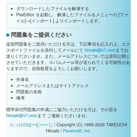
ダウンロードしたファイルを解凍する
PssEditor を起動し、解凍したファイルをメニューの [ファ
イル]→[インポート] よりインポートします。
■
問題集をご提供ください
追加問題集をご提供いただける方は、下記事項を記入の上、エク
スポートファイルを添付してメールにて
hiroaki@v7.com
までお
送りくださいませ。また、メールアドレスについては原則公開と
させていただきます。スパムメール等が送られてくる可能性があ
りますので、自衛処置をよろしくお願いします。
作者名
メールアドレスまたはサイトアドレス
問題集の名称
備考
標準添付問題集の作成にご協力いただける方は、その旨を
hiroaki@v7.com
まで ご連絡くださいませ。
たっけのほーむぺーじ
/ Copyright (C) 1999-2026 TAKEUCHI
Hiroaki /
Panecraft, Inc.