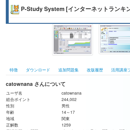
P-Study System [インターネットランキ
特徴
ダウンロード
追加問題集
改版履歴
活用講座
catownana さんについて
ユーザ名
catownana
総合ポイント
244,002
性別
男性
年齢
14～17
地域
関東
正解数
1259