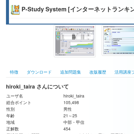
P-Study System [インターネットランキ
特徴
ダウンロード
追加問題集
改版履歴
活用講座
hiroki_taira さんについて
ユーザ名
hiroki_taira
総合ポイント
105,498
性別
男性
年齢
21～25
地域
中部・甲信
正解数
454