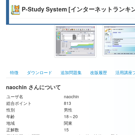
P-Study System [インターネットランキ
特徴
ダウンロード
追加問題集
改版履歴
活用講座
naochin さんについて
ユーザ名
naochin
総合ポイント
813
性別
男性
年齢
18～20
地域
関東
正解数
15