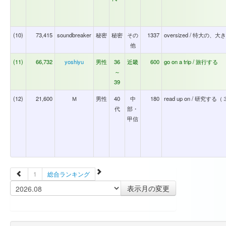
(10)
73,415
soundbreaker
秘密
秘密
その
1337
oversized / 特大の、
他
(11)
66,732
yoshiyu
男性
36
近畿
600
go on a trip / 旅行する
～
39
(12)
21,600
Ｍ
男性
40
中
180
read up on / 研究する
代
部・
甲信
1
総合ランキング