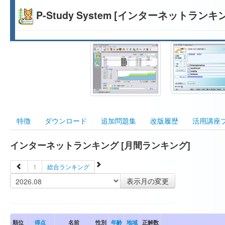
P-Study System [インターネットランキ
特徴
ダウンロード
追加問題集
改版履歴
活用講座
インターネットランキング [月間ランキング]
1
総合ランキング
順位
得点
名前
性別
年齢
地域
正解数