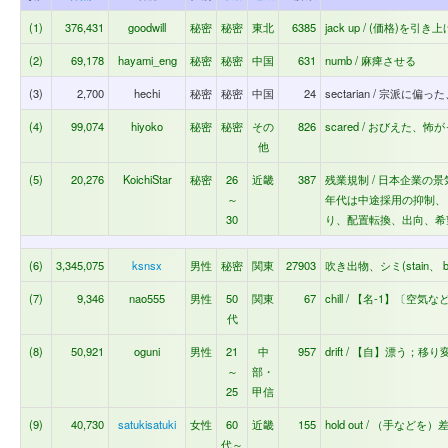
(1)
376,431
goodwill
秘密
秘密
東北
6385
jack up / (価格)を引き
(2)
69,178
hayami_eng
秘密
秘密
中国
631
numb / 麻痺させる
(3)
2,700
hechi
秘密
秘密
中国
24
sectarian / 宗
(4)
99,074
hiyoko
秘密
秘密
その
826
scared / おびえた、
他
(5)
20,276
KoichiStar
秘密
26
近畿
387
残業規制 / 日本企業
～
年代は中途採用の抑制、
30
り、配置転換、出向、希
(6)
3,345,075
ksnsx
男性
秘密
関東
27903
吹き出物、シミ(stain、 blot)
(7)
9,346
nao555
男性
50
関東
67
chill / 【名-1】
代
(8)
50,921
oguni
男性
21
中
957
drift / 【自】漂う；
～
部・
25
甲信
(9)
40,730
satukisatuki
女性
60
近畿
155
hold out / （手な
代～