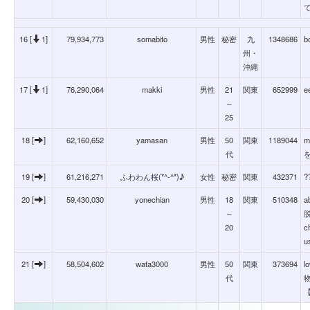
16 [
1]
79,934,773
somabito
男性
秘密
九
1348686
b
州・
沖縄
17 [
1]
76,290,064
makki
男性
21
関東
652999
e
～
25
18 [
]
62,160,652
yamasan
男性
50
関東
1189044
m
代
19 [
]
61,216,271
ふわわん桜(*^-^*)♪
女性
秘密
関東
432371
?
20 [
]
59,430,030
yonechian
男性
18
関東
510348
a
～
脱
20
c
u
21 [
]
58,504,602
wata3000
男性
50
関東
373694
l
代