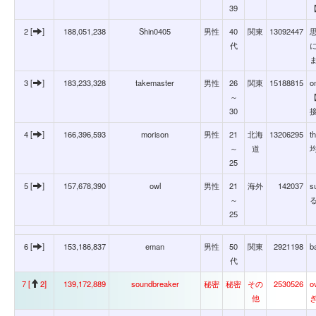
39
2 [
]
188,051,238
Shin0405
男性
40
関東
13092447
代
ま
3 [
]
183,233,328
takemaster
男性
26
関東
15188815
o
～
30
4 [
]
166,396,593
morison
男性
21
北海
13206295
t
～
道
25
5 [
]
157,678,390
owl
男性
21
海外
142037
s
～
25
6 [
]
153,186,837
eman
男性
50
関東
2921198
b
代
7 [
2]
139,172,889
soundbreaker
秘密
秘密
その
2530526
o
他