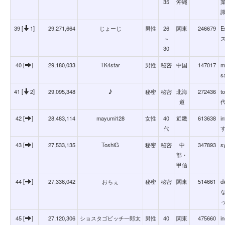
35
沖縄
39 [
1]
29,271,664
じょーじ
男性
26
関東
246679
E
～
30
40 [
]
29,180,033
TK4star
男性
秘密
中国
147017
m
s
41 [
2]
29,095,348
♪
秘密
秘密
北海
272436
t
道
42 [
]
28,483,114
mayumi128
女性
40
近畿
613638
i
代
43 [
]
27,533,135
ToshiG
秘密
秘密
中
347893
s
部・
甲信
44 [
]
27,336,042
おちぇ
秘密
秘密
関東
514661
d
45 [
]
27,120,306
ショスタゴビッチ一郎太
男性
40
関東
475660
i