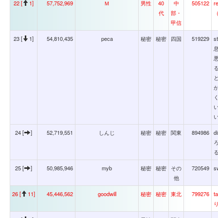
22 [
1]
57,752,969
Ｍ
男性
40
中
505122
r
代
部・
甲信
23 [
1]
54,810,435
peca
秘密
秘密
四国
519229
s
24 [
]
52,719,551
しんじ
秘密
秘密
関東
894986
d
る
25 [
]
50,985,946
myb
秘密
秘密
その
720549
s
他
26 [
11]
45,446,562
goodwill
秘密
秘密
東北
799276
t