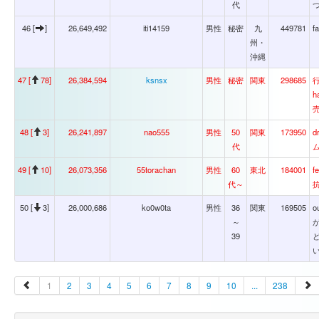
代
46 [
]
26,649,492
iti14159
男性
秘密
九
449781
f
州・
沖縄
47 [
78]
26,384,594
ksnsx
男性
秘密
関東
298685
行
h
売
48 [
3]
26,241,897
nao555
男性
50
関東
173950
d
代
49 [
10]
26,073,356
55torachan
男性
60
東北
184001
f
代～
50 [
3]
26,000,686
ko0w0ta
男性
36
関東
169505
o
～
39
1
2
3
4
5
6
7
8
9
10
...
238