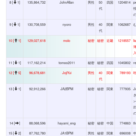
8 [
1]
135,864,732
JohnAllan
男性
50
四国
1204814
p
代
9 [
1]
130,708,559
nyoro
男性
40
関東
1062687
む
代
10 [
1]
129,027,618
molo
秘密
秘密
近畿
1218557
l
入
11 [
1]
117,162,214
tomoo2011
秘密
秘密
四国
1045802
r
12 [
5]
96,678,681
JojiYui
男性
40
関東
789193
吃
代
13 [
1]
92,912,266
JA2BPM
秘密
秘密
関東
777935
J
き
2
14 [
]
88,068,596
hayami_eng
秘密
秘密
中国
774863
t
15 [
2]
87,762,780
JA1BPM
男性
秘密
関東
696008