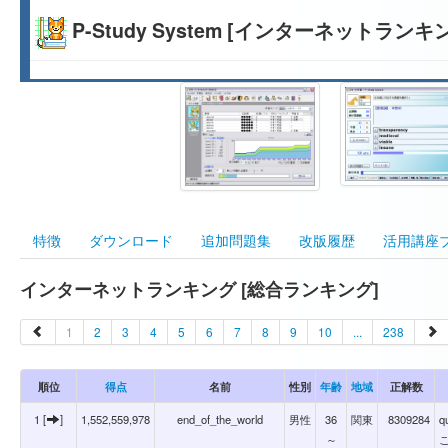
P-Study System [インターネットランキ
特徴
ダウンロード
追加問題集
改版履歴
活用講座
インターネットランキング [総合ランキング]
1
2
3
4
5
6
7
8
9
10
...
238
順位
得点
名前
性別
年齢
地域
正解数
1 [
]
1,552,559,978
end_of_the_world
男性
36
関東
8309284
q
～