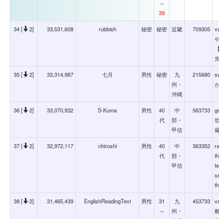
～
39
34 [
2]
33,531,608
rubbish
秘密
秘密
近畿
709305
v
35 [
2]
33,314,987
七月
男性
秘密
九
215680
s
州・
沖縄
36 [
2]
33,070,932
S-Kuma
男性
40
中
563733
g
代
部・
甲信
37 [
2]
32,972,117
nhiroshi
男性
40
中
363352
r
代
部・
t
甲信
t
s
t
38 [
2]
31,465,439
EnglishReadingText
男性
31
九
453733
v
～
州・