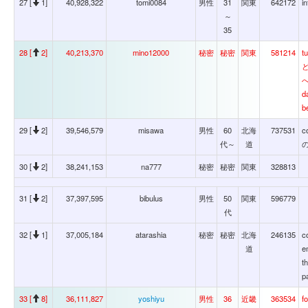
27 [
1]
40,928,322
tomi0084
男性
31
関東
642172
i
～
35
28 [
2]
40,213,370
mino12000
秘密
秘密
関東
581214
t
へ
da
b
29 [
2]
39,546,579
misawa
男性
60
北海
737531
c
代～
道
の
30 [
2]
38,241,153
na777
秘密
秘密
関東
328813
31 [
2]
37,397,595
bibulus
男性
50
関東
596779
代
32 [
1]
37,005,184
atarashia
秘密
秘密
北海
246135
c
道
e
t
p
33 [
8]
36,111,827
yoshiyu
男性
36
近畿
363534
f