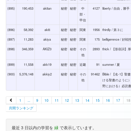
(895)
190,453
akitan
秘密
秘密
中
4127
liberty / 自由，勝手
部・
甲信
(896)
58,392
akiti
秘密
秘密
関東
1956
thirdly / 第３に
(897)
11,283
akiya
秘密
秘密
関東
175
belligerence / 好
(898)
346,359
AKIZ0
秘密
秘密
その
2893
thick / 【形容
他
(899)
11,558
akk19
秘密
秘密
近畿
91
summer / 夏
(900)
5,376,148
akkiy2
秘密
秘密
その
91462
Bible / 【名-1
他
ける聖書のように
野における）必読
1
...
9
10
11
12
13
14
15
16
17
18
月間ランキング
最近 3 日以内の学習を
緑
で表示しています。