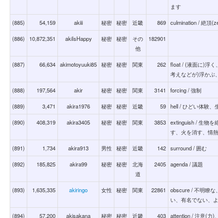
ます
(885)
54,159
akiii
秘密
秘密
近畿
869
culmination / 絶頂
(886)
10,872,351
akiIsHappy
秘密
秘密
その
182901
他
(887)
66,634
akimotoyuuki85
秘密
秘密
関東
262
float / (液面に
考えなどが)浮かぶ
(888)
197,564
akir
秘密
秘密
関東
3141
forcing / 強制
(889)
3,471
akira1976
秘密
秘密
近畿
59
hell / ひどい
(890)
408,319
akira3405
秘密
秘密
関東
3853
extinguish /
す、火を消す、情
(891)
1,734
akira913
男性
秘密
近畿
142
surround / 囲む
(892)
185,825
akira99
秘密
秘密
北海
2405
agenda / 議題
道
(893)
1,635,335
akiringo
女性
秘密
関東
22861
obscure / 不
い、有名でない、よ
(894)
57,200
akisakana
秘密
秘密
近畿
403
attention / 注