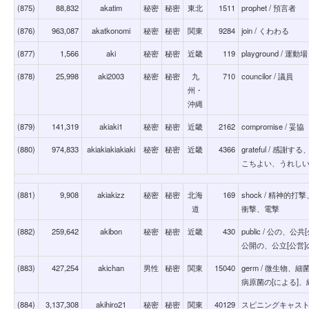
(875)
88,832
akatim
秘密
秘密
東北
1511
prophet / 預言者
(876)
963,087
akatkonomi
秘密
秘密
関東
9284
join / くわわる
(877)
1,566
aki
秘密
秘密
近畿
119
playground / 運動場
(878)
25,998
aki2003
秘密
秘密
九
710
councilor / 議員
州・
沖縄
(879)
141,319
akiaki1
秘密
秘密
近畿
2162
compromise / 妥協
(880)
974,833
akiakiakiakiaki
秘密
秘密
近畿
4366
grateful / 
こちよい、うれし
(881)
9,908
akiakizz
秘密
秘密
北海
169
shock / 精神
道
衝撃、電撃
(882)
259,642
akibon
秘密
秘密
近畿
430
public / 公の、公
公開の、公立[公営]
(883)
427,254
akichan
男性
秘密
関東
15040
germ / 微生物、
病原菌の[による]
(884)
3,137,308
akihiro21
秘密
秘密
関東
40129
スピニングキャスト