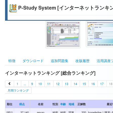
P-Study System [インターネットランキ
特徴
ダウンロード
追加問題集
改版履歴
活用講座
インターネットランキング [総合ランキング]
1
...
9
10
11
12
13
14
15
16
17
18
月間ランキング
順位
得点
名前
性別
年齢
地域
正解数
最近
(851)
37,140
aeyan
秘密
秘密
関東
320
knowledge / 