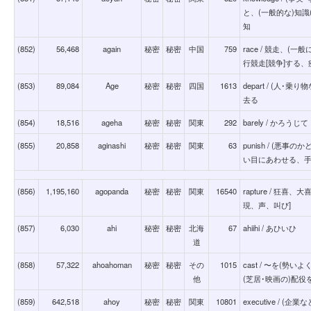
と、(一般的な)知識
知
(852)
56,468
again
秘密
秘密
中国
759
race / 競走、(
行競走[競争]する
(853)
89,084
Age
秘密
秘密
四国
1613
depart / (人
去る
(854)
18,516
ageha
秘密
秘密
関東
292
barely / かろうじて
(855)
20,858
aginashi
秘密
秘密
関東
63
punish / (悪
い目にあわせる、
(856)
1,195,160
agopanda
秘密
秘密
関東
16540
rapture / 狂
現、声、叫び]
(857)
6,030
ahi
秘密
秘密
北海
67
ahiihi / あひいひ
道
(858)
57,322
ahoahoman
秘密
秘密
その
1015
cast / 〜を(勢
他
(芝居･映画の)配役
(859)
642,518
ahoy
秘密
秘密
関東
10801
executive / 