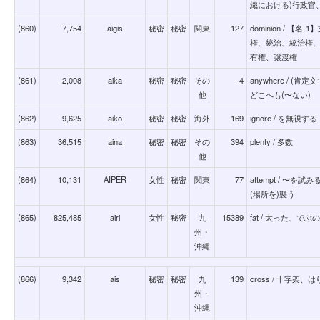
織における)行政官
(860)
7,754
aigis
秘密
秘密
関東
127
dominion / 【
権、統治、統治権、
有権、譲渡権
(861)
2,008
aika
秘密
秘密
その
4
anywhere / (肯
他
どこへも(〜ない)
(862)
9,625
aiko
秘密
秘密
海外
169
ignore / を無視する
(863)
36,515
aina
秘密
秘密
その
394
plenty / 多数
他
(864)
10,131
AIPER
女性
秘密
関東
77
attempt / 〜
(場所を)襲う
(865)
825,485
airi
女性
秘密
九
15389
fat / 太った、
州・
沖縄
(866)
9,342
ais
秘密
秘密
九
139
cross / 十字架
州・
沖縄