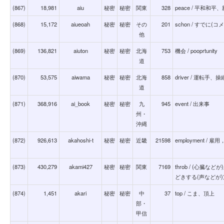
(867)
18,981
aiu
秘密
秘密
関東
328
peace / 平和和
(868)
15,172
aiueoah
秘密
秘密
その
201
schon / すでに
他
(869)
136,821
aiuton
秘密
秘密
北海
753
機会 / pooprtunity
道
(870)
53,575
aiwama
秘密
秘密
北海
858
driver / 運転手、
道
(871)
368,916
ai_book
秘密
秘密
九
945
event / 出来事
州・
沖縄
(872)
926,613
akahoshi-t
秘密
秘密
近畿
21598
employment / 雇
(873)
430,279
akami427
秘密
秘密
関東
7169
throb / (心臓
どきする(声などが)
(874)
1,451
akari
秘密
秘密
中
37
top / こま、頂上
部・
甲信