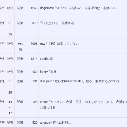
秘密
秘密
関東
1246
illegitimate / 違法の、非合法の、火論理的な、非嫡出の
男性
31
関東
5379
?? / ただれる、化膿する。
～
35
秘密
秘密
その
7006
raw / 【形】加工していない
他
男性
秘密
関東
1214
south / 南
秘密
秘密
関東
430
family / 家族
男性
21
近畿
131
dissipate / 散らす(disseminate)、散る、浪費する(bezzle)
～
25
男性
14
近畿
125
cheer / かっさい、声援、応援、励ましかっさいする、声援
～
元気づける
17
秘密
秘密
関東
520
at once / 直ちに同時に