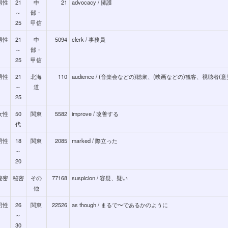
男性
21
中
21
advocacy / 擁護
～
部・
25
甲信
男性
21
中
5094
clerk / 事務員
～
部・
25
甲信
男性
21
北海
110
audience / (音楽会などの)聴衆、(映画などの)観客、視聴者(
～
道
25
女性
50
関東
5582
improve / 改善する
代
男性
18
関東
2085
marked / 際立った
～
20
秘密
秘密
その
77168
suspicion / 容疑、疑い
他
男性
26
関東
22526
as though / まるで〜であるかのように
～
30