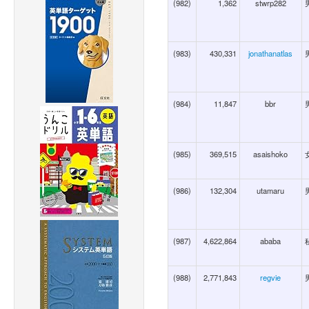
(982)
1,362
stwrp282
(983)
430,331
jonathanatlas
(984)
11,847
bbr
(985)
369,515
asaishoko
(986)
132,304
utamaru
(987)
4,622,864
ababa
(988)
2,771,843
regvie