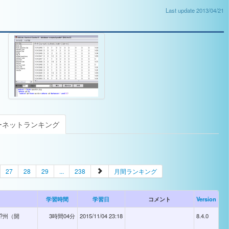
Last update 2013/04/21
ーネットランキング
27
28
29
...
238
月間ランキング
学習時間
学習日
コメント
Version
?州（開
3時間04分
2015/11/04 23:18
8.4.0