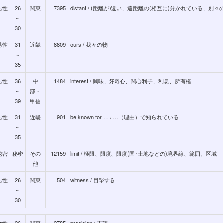
男性
26
関東
7395
distant / (距離が)遠い、遠距離の(相互に)分かれている、別々
～
30
男性
31
近畿
8809
ours / 我々の物
～
35
男性
36
中
1484
interest / 興味、好奇心、関心利子、利息、所有権
～
部・
39
甲信
男性
31
近畿
901
be known for … / …（理由）で知られている
～
35
秘密
秘密
その
12159
limit / 極限、限度、限度(国･土地などの)境界線、範囲、区域
他
男性
26
関東
504
witness / 目撃する
～
30
女性
26
関東
2785
precision / 正確