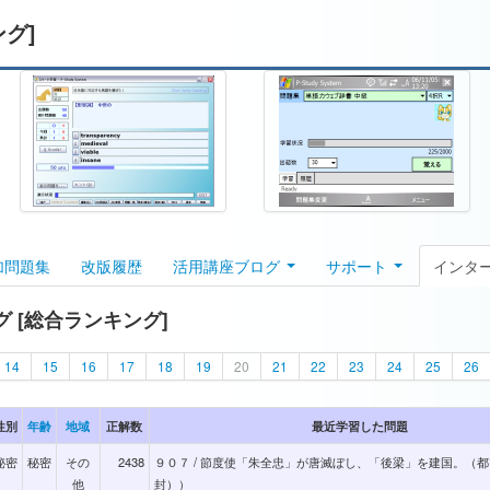
ング]
加問題集
改版履歴
活用講座ブログ
サポート
インタ
 [総合ランキング]
14
15
16
17
18
19
20
21
22
23
24
25
26
性別
年齢
地域
正解数
最近学習した問題
秘密
秘密
その
2438
９０７ / 節度使「朱全忠」が唐滅ぼし、「後梁」を建国。（都
他
封））