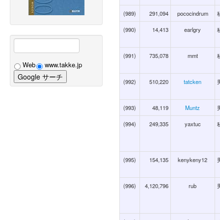
(989)
291,094
pococindrum
(990)
14,413
earlgry
(991)
735,078
mmt
Web
www.takke.jp
(992)
510,220
tatcken
(993)
48,119
Muntz
(994)
249,335
yaxtuc
(995)
154,135
kenykeny12
(996)
4,120,796
rub