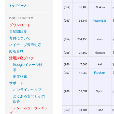
トップページ
(952)
81,460
e3546ra
P-STUDY SYSTEM
(953)
1,138,147
Kazuki333
ダウンロード
追加問題集
寄付について
(954)
284,158
wken
ネイティブ音声対応
改版履歴
(955)
91,669
rikimaru
活用講座ブログ
Googleイメージ検
(956)
47,566
_kei_
索
(957)
11,052
Furuhata
例文検索
サポート
オンラインヘルプ
(958)
32,052
Sprict
よくある質問とその
回答
インターネットランキン
(959)
124,481
Hsho
グ