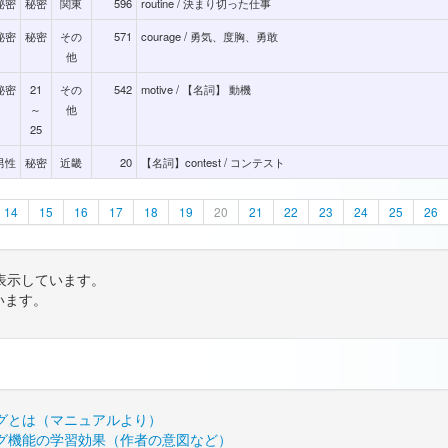
秘密
秘密
関東
596
routine / 決まり切った仕事
秘密
秘密
その
571
courage / 勇気、度胸、勇敢
他
秘密
21
その
542
motive / 【名詞】 動機
～
他
25
男性
秘密
近畿
20
【名詞】contest / コンテスト
14
15
16
17
18
19
20
21
22
23
24
25
26
表示しています。
います。
グとは（マニュアルより）
グ機能の学習効果（作者の意図など）