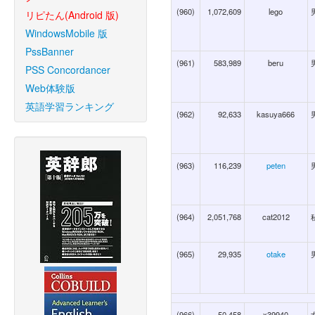
(960)
1,072,609
lego
リピたん(Android 版)
WindowsMobile 版
PssBanner
(961)
583,989
beru
PSS Concordancer
Web体験版
英語学習ランキング
(962)
92,633
kasuya666
(963)
116,239
peten
(964)
2,051,768
cat2012
(965)
29,935
otake
(966)
50,458
x39940