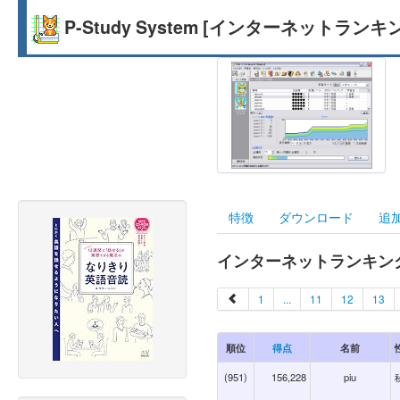
P-Study System [インターネットランキ
特徴
ダウンロード
追
インターネットランキング
1
...
11
12
13
順位
得点
名前
(951)
156,228
piu