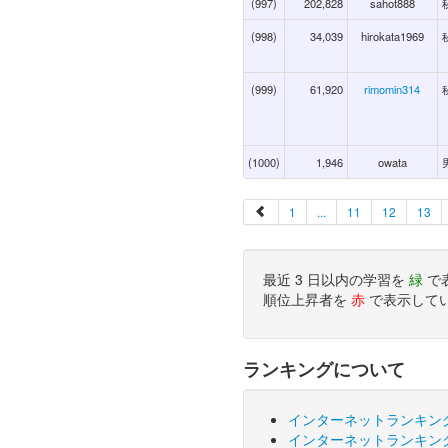
(997)
202,828
sahot888
(998)
34,039
hirokata1969
(999)
61,920
rimomin314
(1000)
1,946
owata
1
...
11
12
13
最近 3 日以内の学習を
緑
で
順位上昇者を
赤
で表示して
ランキングについて
インターネットランキン
インターネットランキン