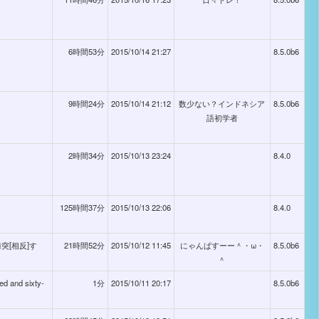
6時間53分
2015/10/14 21:27
8.5.0b6
9時間24分
2015/10/14 21:12
数少ない？インドネシア
8.5.0b6
語初学者
2時間34分
2015/10/13 23:24
8.4.0
125時間37分
2015/10/13 22:06
8.4.0
衝突[相反]す
21時間52分
2015/10/12 11:45
にゃんぱすーー＾・ω・
8.5.0b6
＾
ed and sixty-
1分
2015/10/11 20:17
8.5.0b6