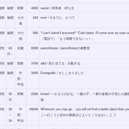
秘密
秘密
関東
4092
owner / 所有者、持ち主
秘密
秘密
その
243
ever / 今までに、かつて
他
秘密
秘密
その
566
"I can't stand it anymore!" "Calm down. I'll come over as soon as
他
（電話で）「もう我慢できないっ！」
男性
60
近畿
8399
parentheses / parenthesisの複数形
代～
男性
秘密
関東
3769
allot / 割り当てる、分配する
秘密
秘密
中
3493
Enseguida. / かしこまりました
部・
甲信
男性
50
関東
2306
brood / 一かえりのひな、一腹の子、一家の多数の子供たち
代
族
男性
26
中
49248
Wherever you may go、 you will not find a better place than y
～
部・
こへ行こうと自分の家庭ほどよいところはない。[、]
30
甲信