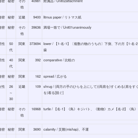
秘密
秘密
その
40981
附属品 / Unit02attachment
他
秘密
秘密
近畿
9400
litmus paper / リトマス紙
秘密
秘密
その
39636
満場一致で / Unit01unanimously
他
男性
50
関東
373694
lower / 【1-名-1】〔複数の物のうちの〕下側、下の方【1-名
代
歯
男性
40
関東
392
comparative / 比較の
代
秘密
秘密
関東
162
spread / 広がる
女性
26
近畿
109
shrug / (両方の手のひらを上にして)(両肩を)すくめる(肩をす
～
を)着る[脱ぐ]
30
秘密
秘密
その
16968
turtle / 【名-1】《鳥》キジバト、《動物》カメ【名-2】《鳥
他
秘密
秘密
関東
3690
calamity / 災難(mishap)、不運