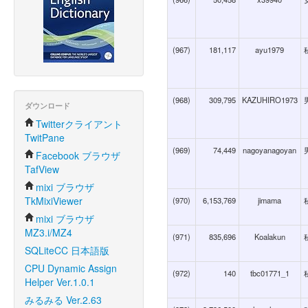
(967)
181,117
ayu1979
(968)
309,795
KAZUHIRO1973
ダウンロード
Twitterクライアント
TwitPane
(969)
74,449
nagoyanagoyan
Facebook ブラウザ
TafView
mixi ブラウザ
TkMixiViewer
(970)
6,153,769
jimama
mixi ブラウザ
MZ3.i/MZ4
(971)
835,696
Koalakun
SQLiteCC 日本語版
CPU Dynamic Assign
(972)
140
tbc01771_1
Helper Ver.1.0.1
みるみる Ver.2.63