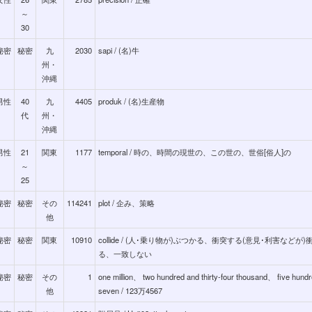
～
30
秘密
秘密
九
2030
sapi / (名)牛
州・
沖縄
男性
40
九
4405
produk / (名)生産物
代
州・
沖縄
男性
21
関東
1177
temporal / 時の、時間の現世の、この世の、世俗[俗人]の
～
25
秘密
秘密
その
114241
plot / 企み、策略
他
秘密
秘密
関東
10910
collide / (人･乗り物が)ぶつかる、衝突する(意見･利害などが)
る、一致しない
秘密
秘密
その
1
one million、 two hundred and thirty-four thousand、 five hundr
他
seven / 123万4567