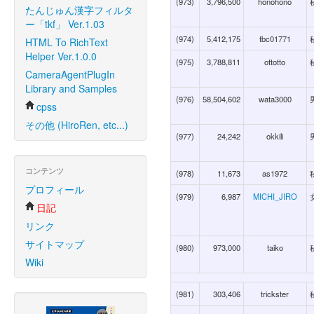
(973)
3,796,500
honohono
たんじゅん漢字フィルタ
ー「tkf」 Ver.1.03
(974)
5,412,175
tbc01771
HTML To RichText
Helper Ver.1.0.0
(975)
3,788,811
ottotto
CameraAgentPlugIn
Library and Samples
(976)
58,504,602
wata3000
cpss
その他 (HiroRen, etc...)
(977)
24,242
okkili
コンテンツ
(978)
11,673
as1972
プロフィール
(979)
6,987
MICHI_JIRO
日記
リンク
サイトマップ
(980)
973,000
taiko
Wiki
(981)
303,406
trickster