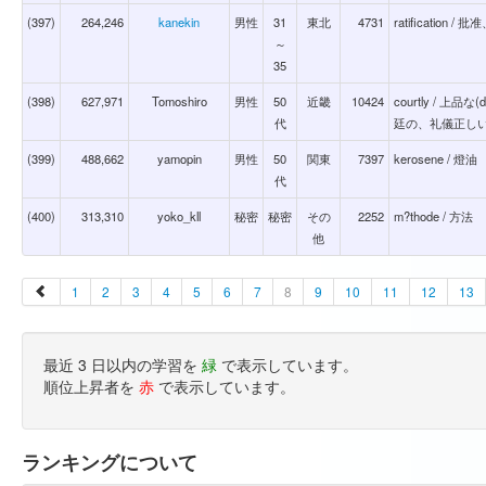
(397)
264,246
kanekin
男性
31
東北
4731
ratification /
～
35
(398)
627,971
Tomoshiro
男性
50
近畿
10424
courtly / 上品な(
代
廷の、礼儀正しい(po
(399)
488,662
yamopin
男性
50
関東
7397
kerosene / 燈油
代
(400)
313,310
yoko_kll
秘密
秘密
その
2252
m?thode / 方法
他
1
2
3
4
5
6
7
8
9
10
11
12
13
最近 3 日以内の学習を
緑
で表示しています。
順位上昇者を
赤
で表示しています。
ランキングについて