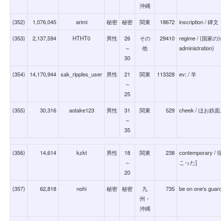
沖縄
(352)
1,076,045
arimi
秘密
秘密
関東
18672
inscription / 碑文
(353)
2,137,594
HTHT0
男性
26
その
29410
regime / (国家の
～
他
administration)
30
(354)
14,170,944
sak_ripples_user
男性
21
関東
113328
ev; / 羊
～
25
(355)
30,316
aotake123
男性
31
関東
529
cheek / ほ
～
35
(356)
14,614
kzkt
男性
18
関東
238
contempora
～
こった]
20
(357)
62,818
nohi
秘密
秘密
九
735
be on one's gu
州・
沖縄