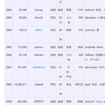
代
(382)
95,496
kosugi
秘密
秘密
関東
1704
balance / 残高
(383)
48,220
KazuS
男性
50
その
809
disruptive /
代
他
(384)
18,212
edhiru
男性
26
関東
310
summer / 夏
～
30
(385)
110,293
pukoro
秘密
秘密
関東
1826
prophetic (word
(386)
40,148
kalmare
秘密
秘密
その
529
halfway / 
他
け、不十分に
(387)
161,687
rdxthdvrxe
男性
21
中
441
permission
～
部・
25
甲信
(388)
18,282,211
Jelawat
男性
36
東北
198722
goal / 目的
～
39
(389)
260,398
JERICO
秘密
秘密
関東
3968
and yet /