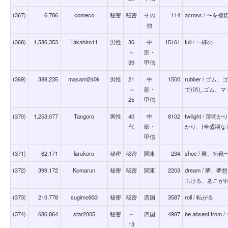
(367)
6,786
comeco
秘密
秘密
その
114
across / 〜
他
(368)
1,586,353
Takahiro11
男性
36
中
15161
full / 一杯の
～
部・
39
甲信
(369)
388,235
masami240k
男性
21
中
1500
rubber / ゴ
～
部・
で)消しゴム、マ
25
甲信
(370)
1,253,077
Tangoro
男性
40
中
8102
twilight / 
代
部・
かり、(全盛期な
甲信
(371)
62,171
larukoro
秘密
秘密
関東
234
shoe / 靴、
(372)
399,172
Komarun
秘密
秘密
関東
2203
dream / 夢
ふける、あこが
(373)
210,778
sugimo933
秘密
秘密
四国
3587
roll / 転がる
(374)
686,864
star2005
秘密
～
四国
4987
be absent from
13