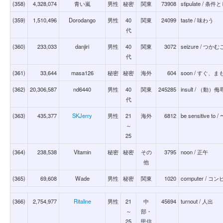
(358)
4,328,074
青い嵐
男性
秘密
関東
73908
stipulate / 
(359)
1,510,496
Dorodango
男性
40
関東
24099
taste / 味わう
代
(360)
233,033
danjiri
男性
40
関東
3072
seizure / 
代
(361)
33,644
masa126
秘密
秘密
海外
604
soon / すぐ、
(362)
20,306,587
nd6440
男性
40
関東
245285
insult / （
代
(363)
435,377
SKJerry
男性
21
海外
6812
be sensitive
～
25
(364)
238,538
Vitamin
秘密
秘密
その
3795
noon / 正午
他
(365)
69,608
Wade
男性
秘密
関東
1020
computer / 
(366)
2,754,977
Ritaline
男性
21
中
45694
turnout / 人出
～
部・
25
甲信