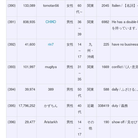
(390)
133,089
tomotan56
女性
60
関東
2045
Italien / 【
代～
(391)
838,935
CHIKO
男性
36
関東
6982
He has a doub
～
を持っています
39
(392)
41,600
rin7
女性
14
九
225
have no busin
～
州・
17
沖縄
(393)
101,997
mugitya
男性
31
関東
1669
conflict / 
～
35
(394)
39,974
389
男性
50
関東
588
dally / ふざけ
代
(395)
17,796,252
かずちん
男性
40
近畿
338419
duty / 義務
代
(396)
29,477
Aristarkh
男性
14
その
190
show off /
～
他
17