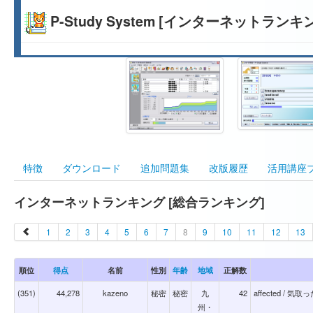
P-Study System [インターネットランキ
特徴
ダウンロード
追加問題集
改版履歴
活用講座
インターネットランキング [総合ランキング]
1
2
3
4
5
6
7
8
9
10
11
12
13
順位
得点
名前
性別
年齢
地域
正解数
(351)
44,278
kazeno
秘密
秘密
九
42
affected / 気取
州・